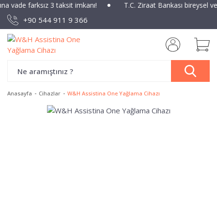
ına vade farksız 3 taksit imkanı!
T.C. Ziraat Bankası bireysel v
+90 544 911 9 366
Anasayfa
Cihazlar
W&H Assistina One Yağlama Cihazı