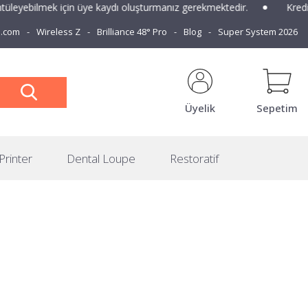
eyebilmek için üye kaydı oluşturmanız gerekmektedir.
Kredi kar
e.com
Wireless Z
Brilliance 48° Pro
Blog
Super System 2026
Üyelik
Sepetim
Printer
Dental Loupe
Restoratif