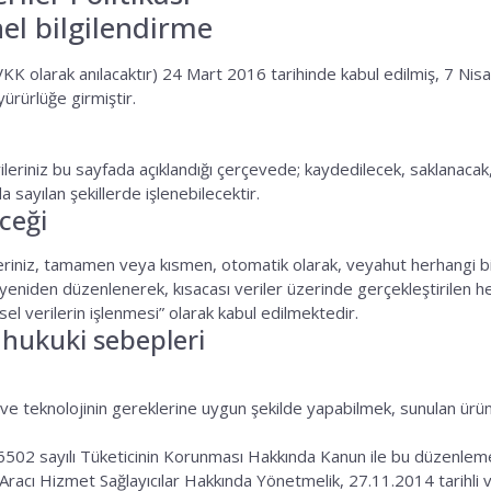
el bilgilendirme
K olarak anılacaktır) 24 Mart 2016 tarihinde kabul edilmiş, 7 Nisa
ürürlüğe girmiştir.
rileriniz bu sayfada açıklandığı çerçevede; kaydedilecek, saklanacak
a sayılan şekillerde işlenebilecektir.
eceği
rileriniz, tamamen veya kısmen, otomatik olarak, veyahut herhangi b
, yeniden düzenlenerek, kısacası veriler üzerinde gerçekleştirilen h
sel verilerin işlenmesi” olarak kabul edilmektedir.
e hukuki sebepleri
ve teknolojinin gereklerine uygun şekilde yapabilmek, sunulan ürün v
6502 sayılı Tüketicinin Korunması Hakkında Kanun ile bu düzenleme
e Aracı Hizmet Sağlayıcılar Hakkında Yönetmelik, 27.11.2014 tarihl