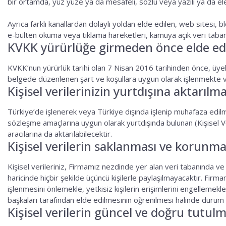
bir ortamda, yüz yüze ya da mesafeli, sözlü veya yazılı ya da e
Ayrıca farklı kanallardan dolaylı yoldan elde edilen, web sitesi
e-bülten okuma veya tıklama hareketleri, kamuya açık veri tabanl
KVKK yürürlüğe girmeden önce elde edile
KVKK’nun yürürlük tarihi olan 7 Nisan 2016 tarihinden önce, üyelik
belgede düzenlenen şart ve koşullara uygun olarak işlenmekte 
Kişisel verilerinizin yurtdışına aktarılma
Türkiye’de işlenerek veya Türkiye dışında işlenip muhafaza edil
sözleşme amaçlarına uygun olarak yurtdışında bulunan (Kişisel V
aracılarına da aktarılabilecektir.
Kişisel verilerin saklanması ve korunma
Kişisel verileriniz, Firmamız nezdinde yer alan veri tabanında 
haricinde hiçbir şekilde üçüncü kişilerle paylaşılmayacaktır. Firmam
işlenmesini önlemekle, yetkisiz kişilerin erişimlerini engellemekle,
başkaları tarafından elde edilmesinin öğrenilmesi halinde durum d
Kişisel verilerin güncel ve doğru tutulm