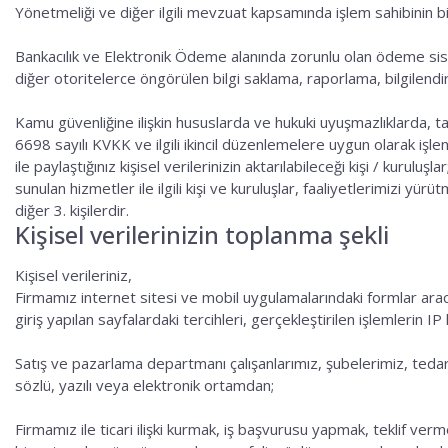
Yönetmeliği ve diğer ilgili mevzuat kapsamında işlem sahibinin bilgi
Bankacılık ve Elektronik Ödeme alanında zorunlu olan ödeme si
diğer otoritelerce öngörülen bilgi saklama, raporlama, bilgilend
Kamu güvenliğine ilişkin hususlarda ve hukuki uyuşmazlıklarda, ta
6698 sayılı KVKK ve ilgili ikincil düzenlemelere uygun olarak işlen
ile paylaştığınız kişisel verilerinizin aktarılabileceği kişi / kurul
sunulan hizmetler ile ilgili kişi ve kuruluşlar, faaliyetlerimizi yür
diğer 3. kişilerdir.
Kişisel verilerinizin toplanma şekli
Kişisel verileriniz,
Firmamız internet sitesi ve mobil uygulamalarındaki formlar aracılığ
giriş yapılan sayfalardaki tercihleri, gerçekleştirilen işlemlerin I
Satış ve pazarlama departmanı çalışanlarımız, şubelerimiz, tedarikçi
sözlü, yazılı veya elektronik ortamdan;
Firmamız ile ticari ilişki kurmak, iş başvurusu yapmak, teklif verme