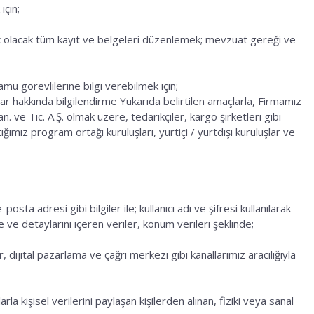
için;
k olacak tüm kayıt ve belgeleri düzenlemek; mevzuat gereği ve
mu görevlilerine bilgi verebilmek için;
uşlar hakkında bilgilendirme Yukarıda belirtilen amaçlarla, Firmamız
an. ve Tic. A.Ş. olmak üzere, tedarikçiler, kargo şirketleri gibi
tığımız program ortağı kuruluşları, yurtiçi / yurtdışı kuruluşlar ve
ta adresi gibi bilgiler ile; kullanıcı adı ve şifresi kullanılarak
re ve detaylarını içeren veriler, konum verileri şeklinde;
, dijital pazarlama ve çağrı merkezi gibi kanallarımız aracılığıyla
la kişisel verilerini paylaşan kişilerden alınan, fiziki veya sanal