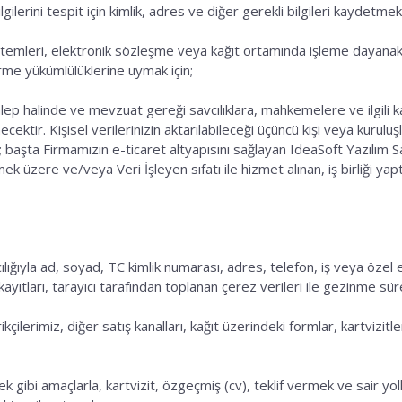
lerini tespit için kimlik, adres ve diğer gerekli bilgileri kaydetmek 
stemleri, elektronik sözleşme veya kağıt ortamında işleme dayana
irme yükümlülüklerine uymak için;
lep halinde ve mevzuat gereği savcılıklara, mahkemelere ve ilgili ka
ecektir. Kişisel verilerinizin aktarılabileceği üçüncü kişi veya kurul
uşlar; başta Firmamızın e-ticaret altyapısını sağlayan IdeaSoft Yazılım S
ütmek üzere ve/veya Veri İşleyen sıfatı ile hizmet alınan, iş birliği yap
ıyla ad, soyad, TC kimlik numarası, adres, telefon, iş veya özel e-pos
P kayıtları, tarayıcı tarafından toplanan çerez verileri ile gezinme sü
lerimiz, diğer satış kanalları, kağıt üzerindeki formlar, kartvizitler
k gibi amaçlarla, kartvizit, özgeçmiş (cv), teklif vermek ve sair yollar