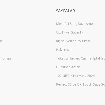
SAYFALAR
Mesafeli Satış Sözleşmesi
Gizlilik ve Güvenlik
um
Kişisel Veriler Politikası
Hakkımızda
m Formu
Tüketici Hakları, Cayma, İptal İa
Dualrinse Article
100 GBT Klinik Vaka 2024
Perfect SS ve BR Touch Satış S