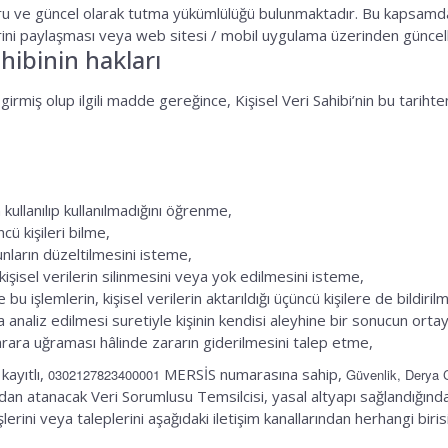
oğru ve güncel olarak tutma yükümlülüğü bulunmaktadır. Bu kapsamd
lerini paylaşması veya web sitesi / mobil uygulama üzerinden günc
ahibinin hakları
ş olup ilgili madde gereğince, Kişisel Veri Sahibi’nin bu tarihten s
kullanılıp kullanılmadığını öğrenme,
cü kişileri bilme,
unların düzeltilmesini isteme,
isel verilerin silinmesini veya yok edilmesini isteme,
 bu işlemlerin, kişisel verilerin aktarıldığı üçüncü kişilere de bildiri
 analiz edilmesi suretiyle kişinin kendisi aleyhine bir sonucun orta
zarara uğraması hâlinde zararın giderilmesini talep etme,
kayıtlı,
MERSİS numarasına sahip,
0302127823400001
Güvenlik, Derya 
an atanacak Veri Sorumlusu Temsilcisi, yasal altyapı sağlandığında
lerini veya taleplerini aşağıdaki iletişim kanallarından herhangi biris