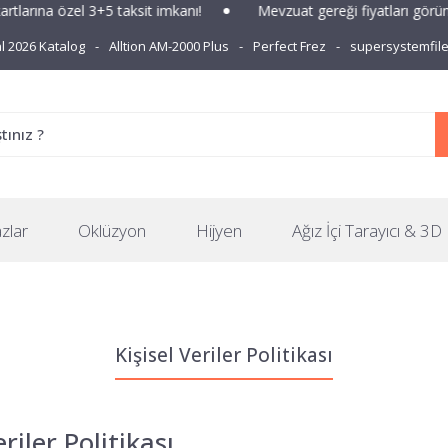
rına özel 3+5 taksit imkanı!
Mevzuat gereği fiyatları görüntül
 2026 Katalog
Alltion AM-2000 Plus
Perfect Frez
supersystemfil
zlar
Oklüzyon
Hijyen
Ağız İçi Tarayıcı & 3D 
Kişisel Veriler Politikası
riler Politikası