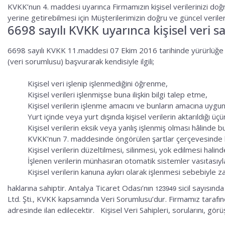
KVKK’nun 4. maddesi uyarınca Firmamızın kişisel verilerinizi d
yerine getirebilmesi için Müşterilerimizin doğru ve güncel veri
6698 sayılı KVKK uyarınca kişisel veri s
6698 sayılı KVKK 11.maddesi 07 Ekim 2016 tarihinde yürürlüğe girmi
(veri sorumlusu) başvurarak kendisiyle ilgili;
Kişisel veri işlenip işlenmediğini öğrenme,
Kişisel verileri işlenmişse buna ilişkin bilgi talep etme,
Kişisel verilerin işlenme amacını ve bunların amacına uygun 
Yurt içinde veya yurt dışında kişisel verilerin aktarıldığı üçün
Kişisel verilerin eksik veya yanlış işlenmiş olması hâlinde b
KVKK’nun 7. maddesinde öngörülen şartlar çerçevesinde kiş
Kişisel verilerin düzeltilmesi, silinmesi, yok edilmesi halinde
İşlenen verilerin münhasıran otomatik sistemler vasıtasıyla
Kişisel verilerin kanuna aykırı olarak işlenmesi sebebiyle 
haklarına sahiptir. Antalya Ticaret Odası’nın
sicil sayısında 
123949
Ltd. Şti., KVKK kapsamında Veri Sorumlusu’dur. Firmamız tarafınd
adresinde ilan edilecektir. Kişisel Veri Sahipleri, sorularını, görüş