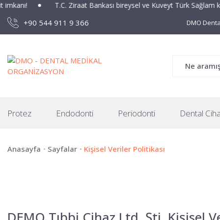
kanı!
T.C. Ziraat Bankası bireysel ve Kuveyt Türk Sağlam kartla
+90 544 911 9 366
DMO Dental
Protez
Endodonti
Periodonti
Dental Ciha
Anasayfa
Sayfalar
Kişisel Veriler Politikası
DEMO Tıbbi Cihaz Ltd. Şti. Kişisel Ve