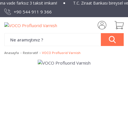
ına vade farksız 3 taksit imkanı!
T.C. Ziraat Bankası bireysel v
+90 544 911 9 366
Anasayfa
Restoratif
VOCO Profluorid Varnish