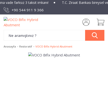
ına vade farksız 3 taksit imkanı!
T.C. Ziraat Bankası bireysel v
+90 544 911 9 366
Anasayfa
Restoratif
VOCO Bifix Hybrid Abutment