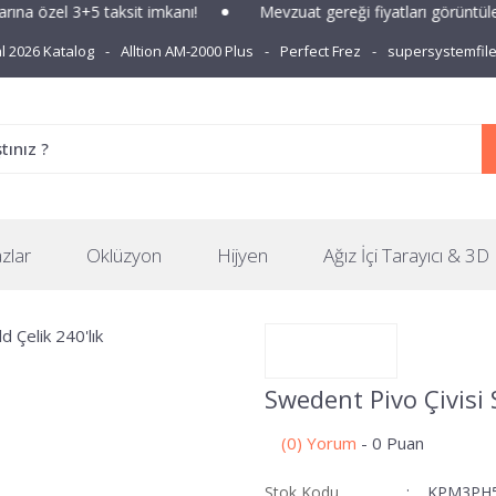
na özel 3+5 taksit imkanı!
Mevzuat gereği fiyatları görüntüley
 2026 Katalog
Alltion AM-2000 Plus
Perfect Frez
supersystemfil
zlar
Oklüzyon
Hijyen
Ağız İçi Tarayıcı & 3D 
Swedent Pivo Çivisi S
(0) Yorum
- 0 Puan
Stok Kodu
KPM3PH