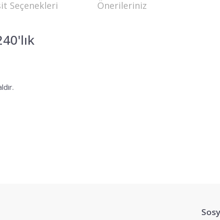
it Seçenekleri
Önerileriniz
40'lık
ldir.
yetersiz gördüğünüz noktaları öneri formunu kullanarak tarafımıza iletebilir
Bu ürüne ilk yorumu siz yapın!
Sosy