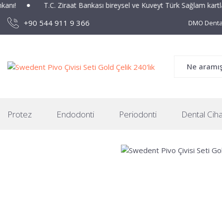
nı!
T.C. Ziraat Bankası bireysel ve Kuveyt Türk Sağlam kartları
+90 544 911 9 366
DMO Dental
Protez
Endodonti
Periodonti
Dental Ciha