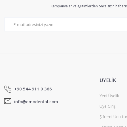
Ürün açıklamasında eksik bilgiler bulunuyor.
Kampanyalar ve eğitimlerden önce sizin haberin
Ürün bilgilerinde hatalar bulunuyor.
Ürün fiyatı diğer sitelerden daha pahalı.
Bu ürüne benzer farklı alternatifler olmalı.
ÜYELİK
+90 544 911 9 366
Yeni Üyelik
info@dmodental.com
Üye Girişi
Şifremi Unutt