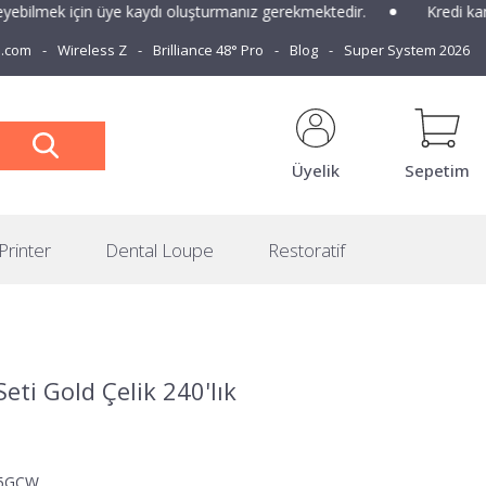
ebilmek için üye kaydı oluşturmanız gerekmektedir.
Kredi kartla
e.com
Wireless Z
Brilliance 48° Pro
Blog
Super System 2026
Üyelik
Sepetim
Printer
Dental Loupe
Restoratif
eti Gold Çelik 240'lık
5GCW