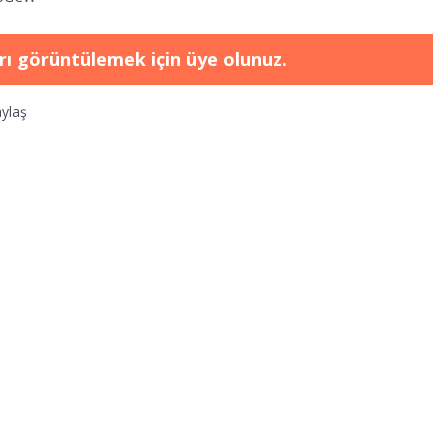
arı görüntülemek için üye olunuz.
ylaş