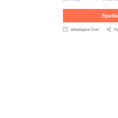
Fiyatl
Arkadaşına Öner
Pa