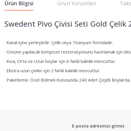
Ürün Bilgisi
Ürün Yorumları
Taks
Swedent Pivo Çivisi Seti Gold Çelik 2
· Kanal içine yerleştirilir. Çelik veya Titanyum formdadır.
· Üstüne yapılacak kompozit restorasyonunu hazırlamak için idea
· Kısa, Orta ve Uzun boylar için 6 farklı kalınlık mevcuttur.
· Ekstra uzun çiviler için 2 farklı kalınlık mevcuttur.
. Paketleme: Özel Bölmeli Kutusunda 240 Adet Çeşitli Boylarda.
Bu ürünün fiyat bilgisi, resim, ürün açıklamalarında ve diğer konularda 
Görüş ve önerileriniz için teşekkür ederiz.
E-posta adresinizi giriniz
Ürün resmi kalitesiz, bozuk veya görüntülenemiyor.