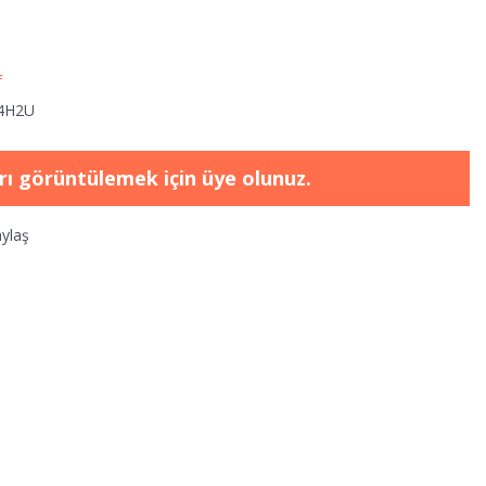
f
4H2U
arı görüntülemek için üye olunuz.
ylaş