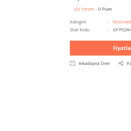
(0) Yorum
- 0 Puan
Kategori
Restorati
Stok Kodu
GF7FQW
Fiyatl
Arkadaşına Öner
Pa