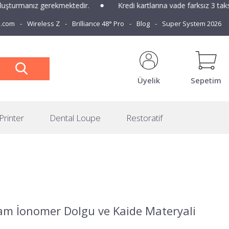
anız gerekmektedir.
Kredi kartlarına vade farksız 3 taksit imkanı
e.com
Wireless Z
Brilliance 48° Pro
Blog
Super System 2026
Üyelik
Sepetim
Printer
Dental Loupe
Restoratif
Cam İonomer Dolgu ve Kaide Materyali