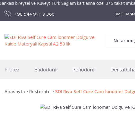
bireysel ve Kuveyt Türk Sağlam kartlarına özel 3+5 taksit imkanı!
+90 544 911 9 366
DMO Dental
Protez
Endodonti
Periodonti
Dental Ciha
Anasayfa
Restoratif
SDI Riva Self Cure Cam İonomer Dolgu