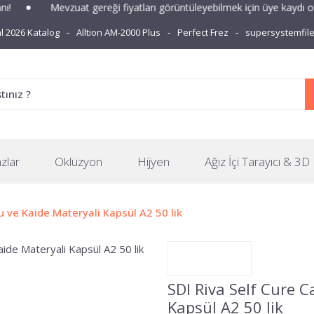
Mevzuat gereği fiyatları görüntüleyebilmek için üye kaydı oluşturm
 2026 Katalog
Alltion AM-2000 Plus
Perfect Frez
supersystemfil
zlar
Oklüzyon
Hijyen
Ağız İçi Tarayıcı & 3D 
 ve Kaide Materyali Kapsül A2 50 lik
SDI Riva Self Cure 
Kapsül A2 50 lik