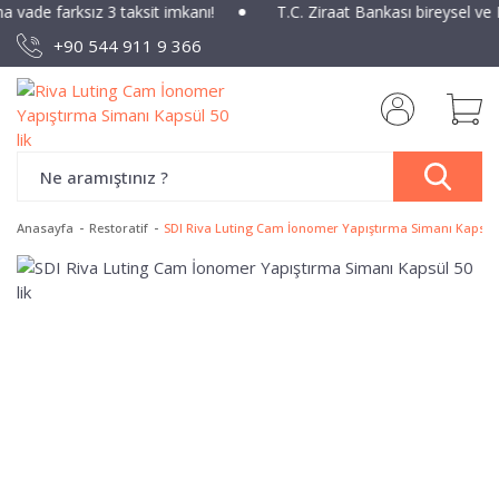
na vade farksız 3 taksit imkanı!
T.C. Ziraat Bankası bireysel ve
+90 544 911 9 366
Anasayfa
Restoratif
SDI Riva Luting Cam İonomer Yapıştırma Simanı Kapsül 