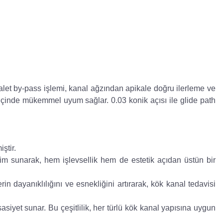
k alet by-pass işlemi, kanal ağzından apikale doğru ilerleme ve
içinde mükemmel uyum sağlar. 0.03 konik açısı ile glide path
ştir.
yim sunarak, hem işlevsellik hem de estetik açıdan üstün bir
erin dayanıklılığını ve esnekliğini artırarak, kök kanal tedavisi
sasiyet sunar. Bu çeşitlilik, her türlü kök kanal yapısına uygun