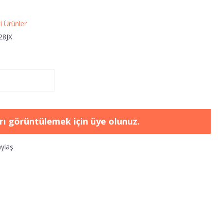
i Ürünler
8JX
arı görüntülemek için üye olunuz.
ylaş