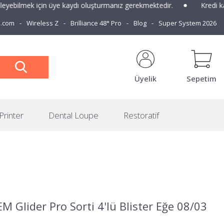
yebilmek için üye kaydı oluşturmanız gerekmektedir.
Kredi kartl
e.com
Wireless Z
Brilliance 48° Pro
Blog
Super System 2026
Üyelik
Sepetim
Printer
Dental Loupe
Restoratif
 Glider Pro Sorti 4'lü Blister Eğe 08/03