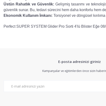
Üstün Rahatlık ve Güvenlik:
Gelişmiş tasarımı ve teknoloj
güvenlik sunar. Bu, tedavi sürecini hem daha konforlu hem de d
Ekonomik Kullanım İmkanı:
Torsiyonel ve döngüsel kırılıma
Perfect SUPER SYSTEM Glider Pro Sorti 4'lü Blister Eğe 08
Bu ürünün fiyat bilgisi, resim, ürün açıklamalarında ve diğer konularda 
Görüş ve önerileriniz için teşekkür ederiz.
E-posta adresinizi giriniz
Ürün resmi kalitesiz, bozuk veya görüntülenemiyor.
Ürün açıklamasında eksik bilgiler bulunuyor.
Kampanyalar ve eğitimlerden önce sizin haberin
Ürün bilgilerinde hatalar bulunuyor.
Ürün fiyatı diğer sitelerden daha pahalı.
Bu ürüne benzer farklı alternatifler olmalı.