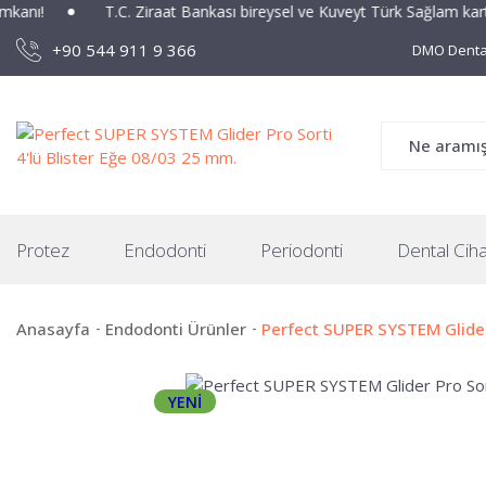
anı!
T.C. Ziraat Bankası bireysel ve Kuveyt Türk Sağlam kartlar
+90 544 911 9 366
DMO Dental
Protez
Endodonti
Periodonti
Dental Ciha
Anasayfa
Endodonti Ürünler
Perfect SUPER SYSTEM Glider 
YENİ