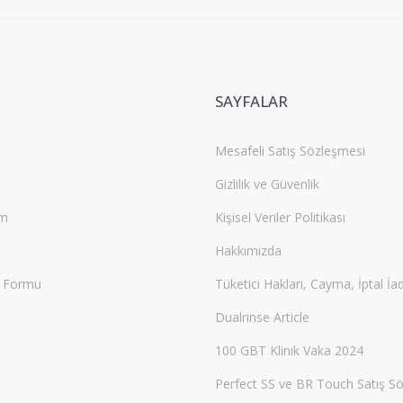
Gönder
SAYFALAR
Mesafeli Satış Sözleşmesi
Gizlilik ve Güvenlik
um
Kişisel Veriler Politikası
Hakkımızda
m Formu
Tüketici Hakları, Cayma, İptal İa
Dualrinse Article
100 GBT Klinik Vaka 2024
Perfect SS ve BR Touch Satış S