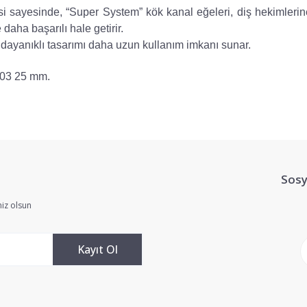
isi sayesinde, “Super System” kök kanal eğeleri, diş hekimler
aha başarılı hale getirir.
 dayanıklı tasarımı daha uzun kullanım imkanı sunar.
/03 25 mm.
yetersiz gördüğünüz noktaları öneri formunu kullanarak tarafımıza iletebilir
Bu ürüne ilk yorumu siz yapın!
Sosy
Yorum Yaz
iz olsun
Kayıt Ol