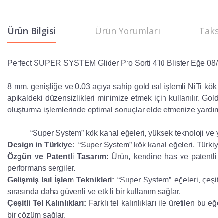
Ürün Bilgisi
Ürün Yorumları
Taks
Perfect SUPER SYSTEM Glider Pro Sorti 4'lü Blister Eğe 08
8 mm. genişliğe ve 0.03 açıya sahip gold ısıl işlemli NiTi kök
apikaldeki düzensizlikleri minimize etmek için kullanılır.
Gold 
oluşturma işlemlerinde optimal sonuçlar elde etmenize yardım
“Super System” kök kanal eğeleri, yüksek teknoloji ve yen
Design in Türkiye:
“Super System” kök kanal eğeleri, Türkiye’
Özgün ve Patentli Tasarım:
Ürün, kendine has ve patentli b
performans sergiler.
Gelişmiş Isıl İşlem Teknikleri:
“Super System” eğeleri, çeşitli
sırasında daha güvenli ve etkili bir kullanım sağlar.
Çeşitli Tel Kalınlıkları:
Farklı tel kalınlıkları ile üretilen bu
bir çözüm sağlar.