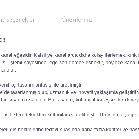
it Seçenekleri
Önerileriniz
/03
 kanal eğesidir. Kalsifiye kanallarda daha kolay ilerlemek, kırı
ısıl iş
lemi sayesinde, eğe son derece esnektir, böylece kanal 
cı olur.
ilikçi tasarım anlayışı ile üretilmiştir.
de tasarlanmış olup, uzmanlık ve inovatif yaklaşımla geliştirilmi
ir tasarıma sahiptir. Bu tasarım, kullanıcılara eşsiz bir dene
 ısıl işlem teknikleri kullanılarak üretilmiştir. Bu işlemler, eğel
 eğeler, diş hekimlerine tedavi sırasında daha fazla kontrol ve has