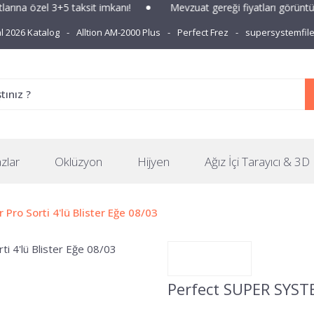
ına özel 3+5 taksit imkanı!
Mevzuat gereği fiyatları görüntüle
 2026 Katalog
Alltion AM-2000 Plus
Perfect Frez
supersystemfil
zlar
Oklüzyon
Hijyen
Ağız İçi Tarayıcı & 3D 
Pro Sorti 4'lü Blister Eğe 08/03
Perfect SUPER SYSTEM