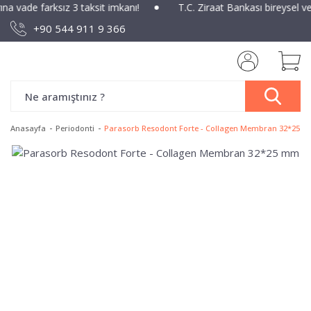
ına vade farksız 3 taksit imkanı!
T.C. Ziraat Bankası bireysel v
+90 544 911 9 366
Anasayfa
Periodonti
Parasorb Resodont Forte - Collagen Membran 32*25 