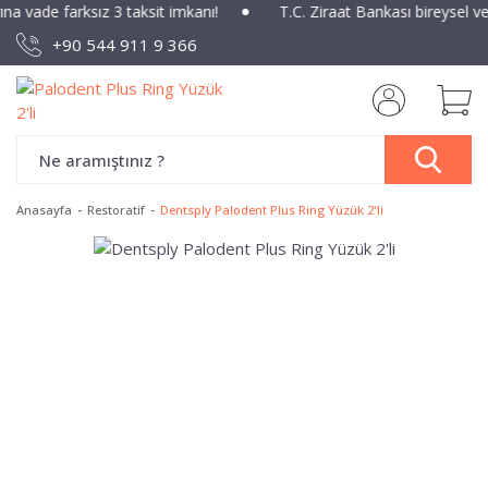
ına vade farksız 3 taksit imkanı!
T.C. Ziraat Bankası bireysel v
+90 544 911 9 366
Anasayfa
Restoratif
Dentsply Palodent Plus Ring Yüzük 2'li