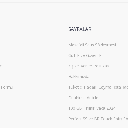
Gönder
SAYFALAR
Mesafeli Satış Sözleşmesi
Gizlilik ve Güvenlik
um
Kişisel Veriler Politikası
Hakkımızda
m Formu
Tüketici Hakları, Cayma, İptal İa
Dualrinse Article
100 GBT Klinik Vaka 2024
Perfect SS ve BR Touch Satış S