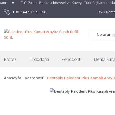
!
T.C. Ziraat Bankası bireysel ve Kuveyt Türk Sağlam kartlarına
+90 544 911 9 366
DMO Dental
Protez
Endodonti
Periodonti
Dental Ciha
Anasayfa
Restoratif
Dentsply Palodent Plus Kamalı Arayüz 