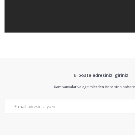
Bu ürünün fiyat bilgisi, resim, ürün açıklamalarında ve diğer konularda 
Görüş ve önerileriniz için teşekkür ederiz.
E-posta adresinizi giriniz
Ürün resmi kalitesiz, bozuk veya görüntülenemiyor.
Ürün açıklamasında eksik bilgiler bulunuyor.
Kampanyalar ve eğitimlerden önce sizin haberin
Ürün bilgilerinde hatalar bulunuyor.
Ürün fiyatı diğer sitelerden daha pahalı.
Bu ürüne benzer farklı alternatifler olmalı.