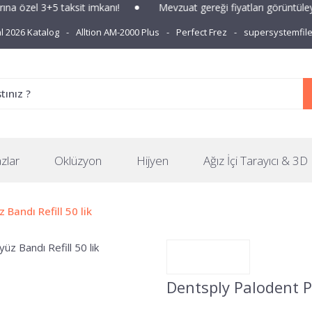
 özel 3+5 taksit imkanı!
Mevzuat gereği fiyatları görüntüleyeb
 2026 Katalog
Alltion AM-2000 Plus
Perfect Frez
supersystemfil
zlar
Oklüzyon
Hijyen
Ağız İçi Tarayıcı & 3D 
Bandı Refill 50 lik
Dentsply Palodent Pl