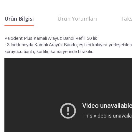
Ürün Bilgisi
Ürün Yorumları
Taks
Palodent Plus Kamalı Arayüz Bandı Refill 50 lik
· 3 farklı boyda Kamalı Arayüz Bandı çeşitleri kolayca yerleşebilen
koruyucu bant çıkartılır, kama yerinde bırakılır.