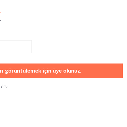
f
V
arı görüntülemek için üye olunuz.
ylaş