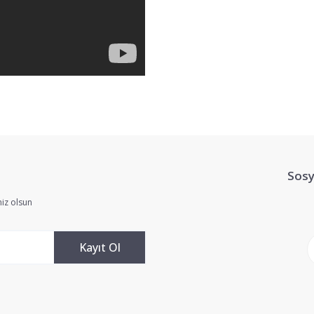
yetersiz gördüğünüz noktaları öneri formunu kullanarak tarafımıza iletebilir
Bu ürüne ilk yorumu siz yapın!
Sosy
Yorum Yaz
iz olsun
Kayıt Ol