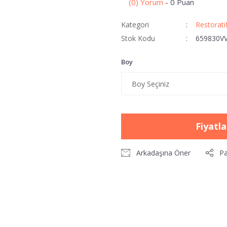
(0) Yorum
- 0 Puan
Kategori
Restorati
Stok Kodu
659830V
Boy
Fiyatl
Arkadaşına Öner
Pa