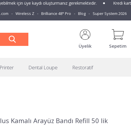
ilmek için üye kaydı oluşturmanız gerekmektedir.
Kredi kartlar
e.com
Wireless Z
Brilliance 48° Pro
Blog
Super System 2026
Üyelik
Sepetim
Printer
Dental Loupe
Restoratif
us Kamalı Arayüz Bandı Refill 50 lik