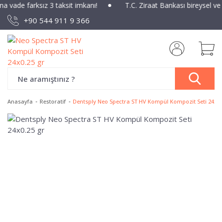
ına vade farksız 3 taksit imkanı!
T.C. Ziraat Bankası bireysel ve
+90 544 911 9 366
Anasayfa
Restoratif
Dentsply Neo Spectra ST HV Kompül Kompozit Seti 24x0.