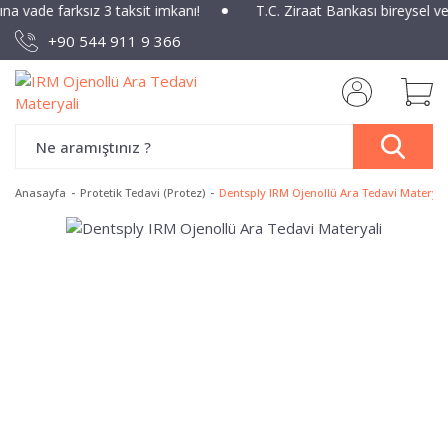
ına vade farksız 3 taksit imkanı!
T.C. Ziraat Bankası bireysel v
+90 544 911 9 366
Anasayfa
Protetik Tedavi (Protez)
Dentsply IRM Ojenollü Ara Tedavi Materyal