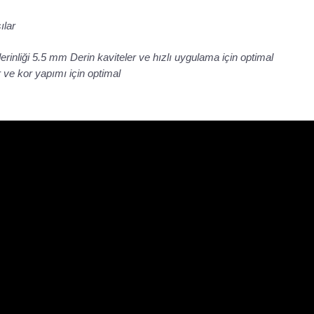
ılar
nliği 5.5 mm Derin kaviteler ve hızlı uygulama için optimal
 ve kor yapımı için optimal