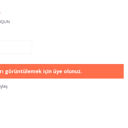
f
HQUN
arı görüntülemek için üye olunuz.
ylaş