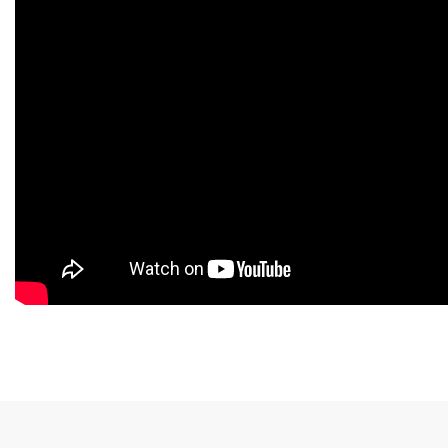
Bu ürünün fiyat bilgisi, resim, ürün açıklamalarında ve diğer konularda 
Görüş ve önerileriniz için teşekkür ederiz.