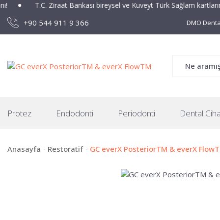
T.C. Ziraat Bankası bireysel ve Kuveyt Türk Sağlam kartlarına özel 
+90 544 911 9 366
DMO Dental
Protez
Endodonti
Periodonti
Dental Ciha
Anasayfa
Restoratif
GC everX PosteriorTM & everX Flow