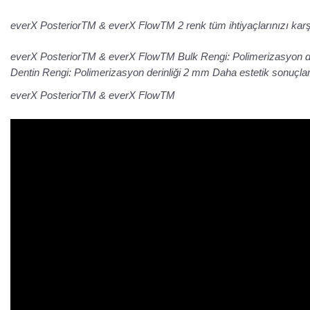
everX PosteriorTM & everX FlowTM 2 renk tüm ihtiyaçlarınızı karş
everX PosteriorTM & everX FlowTM Bulk Rengi: Polimerizasyon deri
Dentin Rengi: Polimerizasyon derinliği 2 mm Daha estetik sonuçlar
everX PosteriorTM & everX FlowTM