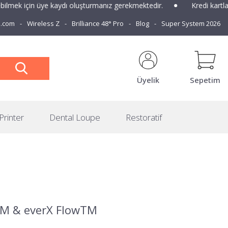
için üye kaydı oluşturmanız gerekmektedir.
Kredi kartlarına vad
e.com
Wireless Z
Brilliance 48° Pro
Blog
Super System 2026
Üyelik
Sepetim
Printer
Dental Loupe
Restoratif
TM & everX FlowTM