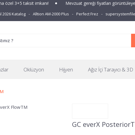
3+5 taksit imkanı!
Mevzuat gereği fiyatları görüntüleyebilmek 
 2026 Katalog
Alltion AM-2000 Plus
Perfect Frez
supersystemfil
zlar
Oklüzyon
Hijyen
Ağız İçi Tarayıcı & 3D 
TM
GC everX Posterior