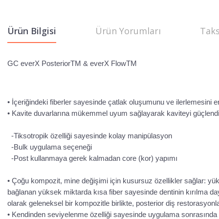
Ürün Bilgisi
Ürün Yorumları
Taks
GC everX PosteriorTM & everX FlowTM
• İçeriğindeki fiberler sayesinde çatlak oluşumunu ve ilerlemesini en
• Kavite duvarlarına mükemmel uyum sağlayarak kaviteyi güçlendir
-Tiksotropik özelliği sayesinde kolay manipülasyon
-Bulk uygulama seçeneği
-Post kullanmaya gerek kalmadan core (kor) yapımı
• Çoğu kompozit, mine değişimi için kusursuz özellikler sağlar: yük
bağlanan yüksek miktarda kısa fiber sayesinde dentinin kırılma 
olarak geleneksel bir kompozitle birlikte, posterior diş restorasyonla
• Kendinden seviyelenme özelliği sayesinde uygulama sonrasında ha