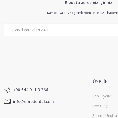
E-posta adresinizi giriniz
Ürün resmi kalitesiz, bozuk veya görüntülenemiyor.
Ürün açıklamasında eksik bilgiler bulunuyor.
Kampanyalar ve eğitimlerden önce sizin haberin
Ürün bilgilerinde hatalar bulunuyor.
Ürün fiyatı diğer sitelerden daha pahalı.
Bu ürüne benzer farklı alternatifler olmalı.
ÜYELİK
+90 544 911 9 366
Yeni Üyelik
info@dmodental.com
Üye Girişi
Şifremi Unutt