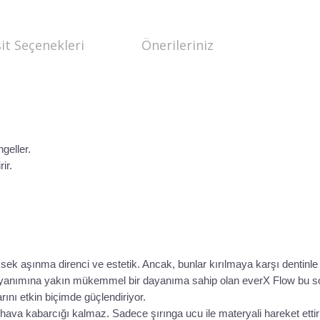
it Seçenekleri
Önerileriniz
geller.
ir.
sek aşınma direnci ve estetik. Ancak, bunlar kırılmaya karşı dentinle
dayanımına yakın mükemmel bir dayanıma sahip olan everX Flow bu so
rını etkin biçimde güçlendiriyor.
va kabarcığı kalmaz. Sadece şırınga ucu ile materyali hareket ettirm