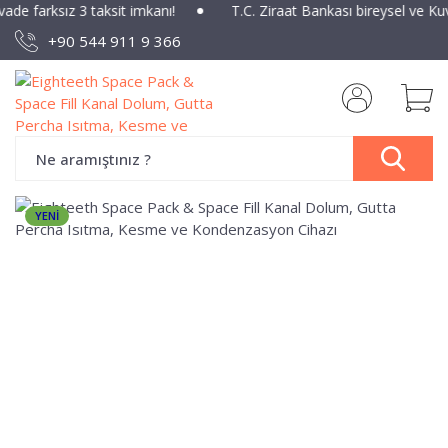
vade farksız 3 taksit imkanı!
T.C. Ziraat Bankası bireysel ve Ku
+90 544 911 9 366
YENİ