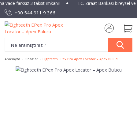
na vade farksız 3 taksit imkanı!
T.C. Ziraat Bankası bireysel ve
+90 544 911 9 366
Anasayfa
Cihazlar
Eighteeth EPex Pro Apex Locator – Apex Bulucu