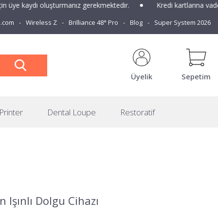
dı oluşturmanız gerekmektedir.
Kredi kartlarına vade farksız 3 
e.com
Wireless Z
Brilliance 48° Pro
Blog
Super System 2026
Üyelik
Sepetim
Printer
Dental Loupe
Restoratif
 Işınlı Dolgu Cihazı