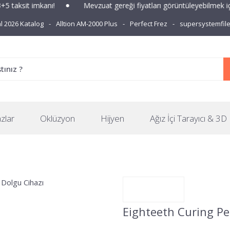
mkanı!
Mevzuat gereği fiyatları görüntüleyebilmek için üye kay
 2026 Katalog
Alltion AM-2000 Plus
Perfect Frez
supersystemfil
zlar
Oklüzyon
Hijyen
Ağız İçi Tarayıcı & 3D 
Eighteeth Curing Pen