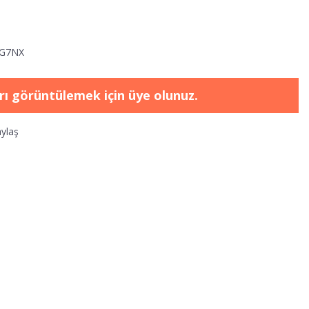
G7NX
arı görüntülemek için üye olunuz.
ylaş