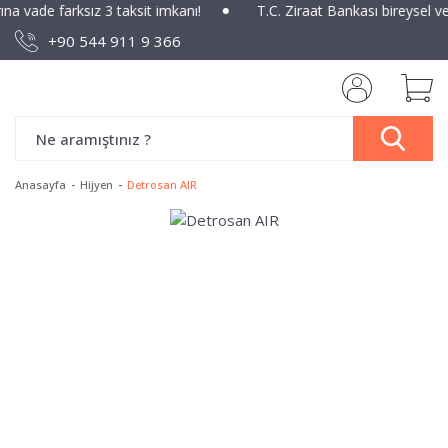
ına vade farksız 3 taksit imkanı!
T.C. Ziraat Bankası bireysel v
+90 544 911 9 366
Anasayfa
Hijyen
Detrosan AIR