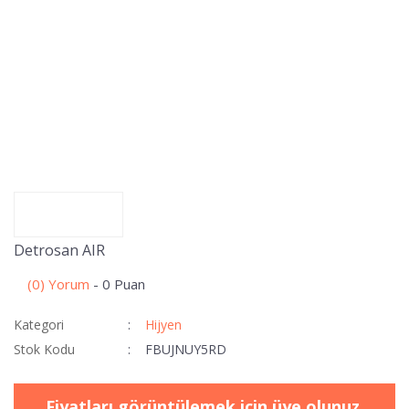
Detrosan AIR
(0) Yorum
- 0 Puan
Kategori
Hijyen
Stok Kodu
FBUJNUY5RD
Fiyatları görüntülemek için üye olunuz.