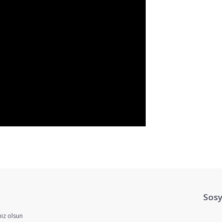
yetersiz gördüğünüz noktaları öneri formunu kullanarak tarafımıza iletebilir
Bu ürüne ilk yorumu siz yapın!
Sosy
Yorum Yaz
iz olsun