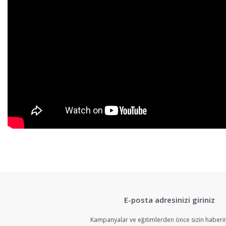
Bu ürünün fiyat bilgisi, resim, ürün açıklamalarında ve diğer konularda 
Görüş ve önerileriniz için teşekkür ederiz.
E-posta adresinizi giriniz
Ürün resmi kalitesiz, bozuk veya görüntülenemiyor.
Ürün açıklamasında eksik bilgiler bulunuyor.
Kampanyalar ve eğitimlerden önce sizin haberin