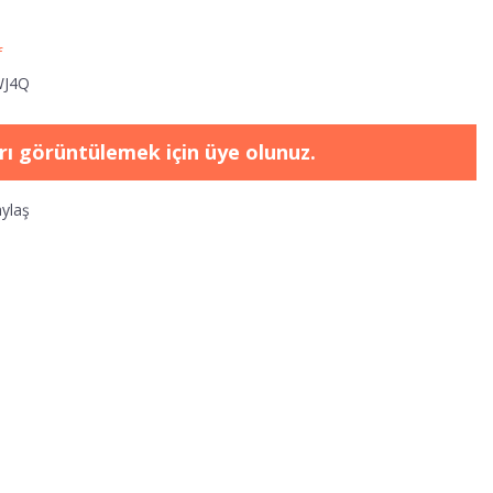
f
WJ4Q
arı görüntülemek için üye olunuz.
ylaş