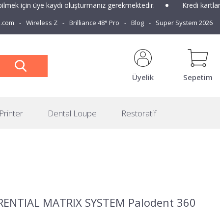
çin üye kaydı oluşturmanız gerekmektedir.
Kredi kartlarına vad
e.com
Wireless Z
Brilliance 48° Pro
Blog
Super System 2026
Üyelik
Sepetim
Printer
Dental Loupe
Restoratif
RENTIAL MATRIX SYSTEM Palodent 360