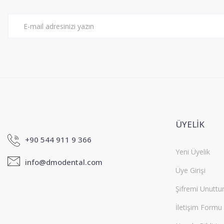
Ürün bilgilerinde hatalar bulunuyor.
Ürün fiyatı diğer sitelerden daha pahalı.
Bu ürüne benzer farklı alternatifler olmalı.
ÜYELİK
+90 544 911 9 366
Yeni Üyelik
info@dmodental.com
Üye Girişi
Şifremi Unutt
İletişim Formu