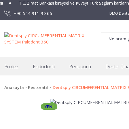
T.C. Ziraat Bankası bireysel ve Kuveyt Türk Sağlam kartlarına özel 3
+90 544 911 9 366
DMO Dental
Protez
Endodonti
Periodonti
Dental Ciha
Anasayfa
Restoratif
Dentsply CIRCUMFERENTIAL MATRIX 
YENİ