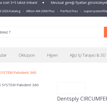
+5 taksit imkanı!
Mevzuat gereği fiyatları görüntüleyebilmek i
 2026 Katalog
Alltion AM-2000 Plus
Perfect Frez
supersystemfil
zlar
Oklüzyon
Hijyen
Ağız İçi Tarayıcı & 3D 
SYSTEM Palodent 360
Dentsply CIRCUMFE