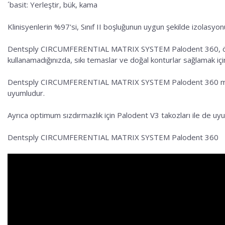
´basit: Yerleştir, bük, kama
Klinisyenlerin %97'si, Sınıf II boşluğunun uygun şekilde izolasy
Dentsply CIRCUMFERENTIAL MATRIX SYSTEM Palodent 360, özellikle 
kullanamadığınızda, sıkı temaslar ve doğal konturlar sağlamak için
Dentsply CIRCUMFERENTIAL MATRIX SYSTEM Palodent 360 matris ban
uyumludur.
Ayrıca optimum sızdırmazlık için Palodent V3 takozları ile de uy
Dentsply CIRCUMFERENTIAL MATRIX SYSTEM Palodent 360