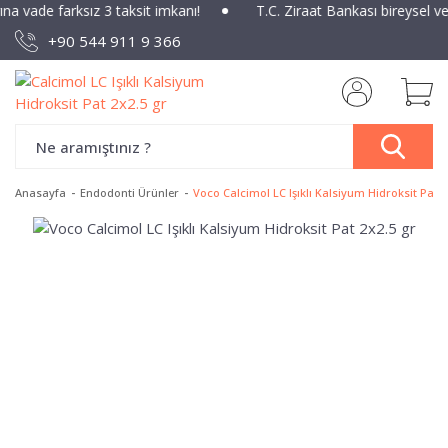
ına vade farksız 3 taksit imkanı!
T.C. Ziraat Bankası bireysel v
+90 544 911 9 366
Anasayfa
Endodonti Ürünler
Voco Calcimol LC Işıklı Kalsiyum Hidroksit Pat 2