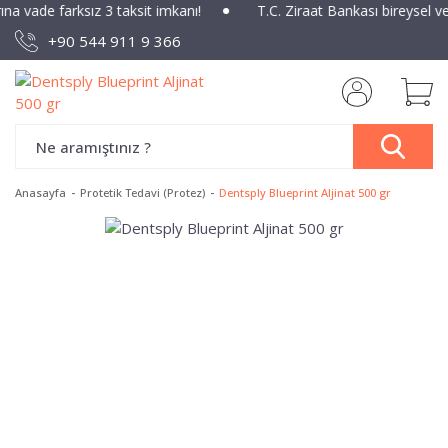
ına vade farksız 3 taksit imkanı!
T.C. Ziraat Bankası bireysel v
+90 544 911 9 366
Anasayfa
Protetik Tedavi (Protez)
Dentsply Blueprint Aljinat 500 gr