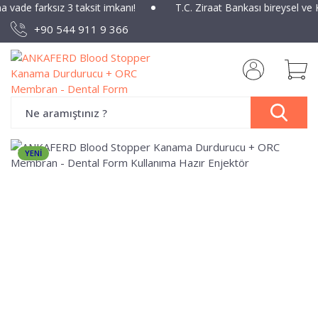
na vade farksız 3 taksit imkanı!
T.C. Ziraat Bankası bireysel ve 
+90 544 911 9 366
YENİ